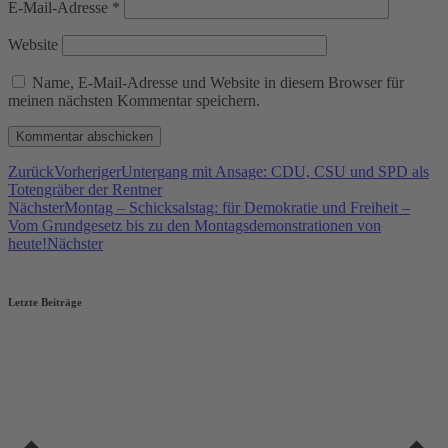
E-Mail-Adresse
*
Website
Name, E-Mail-Adresse und Website in diesem Browser für
meinen nächsten Kommentar speichern.
Zurück
Vorheriger
Untergang mit Ansage: CDU, CSU und SPD als
Totengräber der Rentner
Nächster
Montag – Schicksalstag: für Demokratie und Freiheit –
Vom Grundgesetz bis zu den Montagsdemonstrationen von
heute!
Nächster
Letzte Beiträge