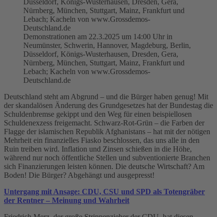
Demonstrationen am 22.3.2025 um 14:00 Uhr in
Neumünster, Schwerin, Hannover, Magdeburg, Berlin,
Düsseldorf, Königs-Wusterhausen, Dresden, Gera,
Nürnberg, München, Stuttgart, Mainz, Frankfurt und
Lebach; Kacheln von www.Grossdemos-
Deutschland.de
Deutschland steht am Abgrund – und die Bürger haben genug! Mit
der skandalösen Änderung des Grundgesetzes hat der Bundestag die
Schuldenbremse gekippt und den Weg für einen beispiellosen
Schuldenexzess freigemacht. Schwarz-Rot-Grün – die Farben der
Flagge der islamischen Republik Afghanistans – hat mit der nötigen
Mehrheit ein finanzielles Fiasko beschlossen, das uns alle in den
Ruin treiben wird. Inflation und Zinsen schießen in die Höhe,
während nur noch öffentliche Stellen und subventionierte Branchen
sich Finanzierungen leisten können. Die deutsche Wirtschaft? Am
Boden! Die Bürger? Abgehängt und ausgepresst!
Untergang mit Ansage: CDU, CSU und SPD als Totengräber
der Rentner – Meinung und Wahrheit
Friedrich Merz, der große Strippenzieher der CDU, hat diesen