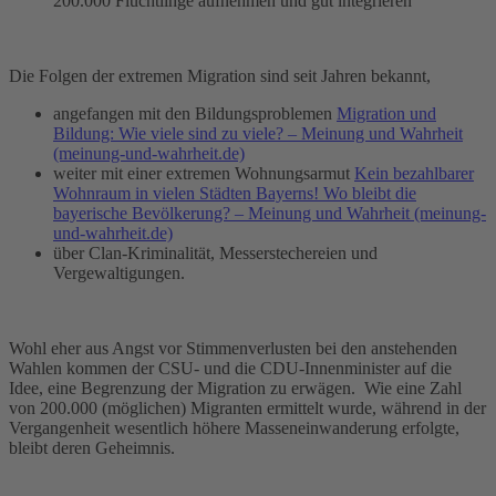
200.000 Flüchtlinge aufnehmen und gut integrieren“
Die Folgen der extremen Migration sind seit Jahren bekannt,
angefangen mit den Bildungsproblemen
Migration und
Bildung: Wie viele sind zu viele? – Meinung und Wahrheit
(meinung-und-wahrheit.de)
weiter mit einer extremen Wohnungsarmut
Kein
beza
hlbarer
Wohnraum in vielen Städten Bayerns! Wo bleibt die
bayerische Bevölkerung? – Meinung und Wahrheit (meinung-
und-wahrheit.de)
über Clan-Kriminalität, Messerstechereien und
Vergewaltigungen.
Wohl eher aus Angst vor Stimmenverlusten bei den anstehenden
Wahlen kommen der CSU- und die CDU-Innenminister auf die
Idee, eine Begrenzung der Migration zu erwägen. Wie eine Zahl
von 200.000 (möglichen) Migranten ermittelt wurde, während in der
Vergangenheit wesentlich höhere Masseneinwanderung erfolgte,
bleibt deren Geheimnis.