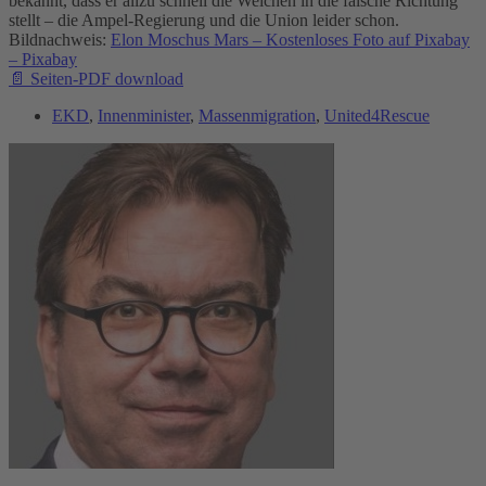
bekannt, dass er allzu schnell die Weichen in die falsche Richtung
stellt – die Ampel-Regierung und die Union leider schon.
Bildnachweis:
Elon Moschus Mars – Kostenloses Foto auf Pixabay
– Pixabay
📄 Seiten-PDF download
EKD
,
Innenminister
,
Massenmigration
,
United4Rescue