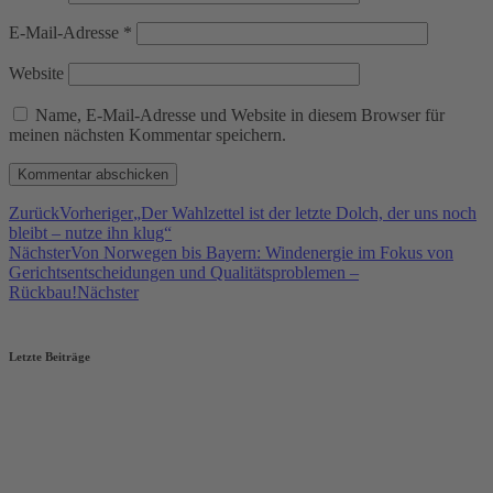
E-Mail-Adresse
*
Website
Name, E-Mail-Adresse und Website in diesem Browser für
meinen nächsten Kommentar speichern.
Zurück
Vorheriger
„Der Wahlzettel ist der letzte Dolch, der uns noch
bleibt – nutze ihn klug“
Nächster
Von Norwegen bis Bayern: Windenergie im Fokus von
Gerichtsentscheidungen und Qualitätsproblemen –
Rückbau!
Nächster
Letzte Beiträge