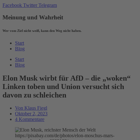
Zum
Facebook
Twitter
Telegram
Inhalt
wechseln
Meinung und Wahrheit
Wer vom Ziel nicht weiß, kann den Weg nicht haben.
Start
Blog
Start
Blog
Elon Musk wirbt für AfD – die „woken“
Linken toben und Union versucht sich
davon zu schleichen
Von
Klaus Fiegl
Oktober 2, 2023
4 Kommentare
https://pixabay.com/de/photos/elon-moschus-mars-