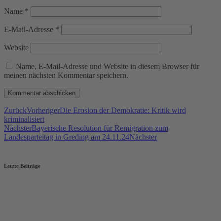
Name
*
E-Mail-Adresse
*
Website
Name, E-Mail-Adresse und Website in diesem Browser für
meinen nächsten Kommentar speichern.
Zurück
Vorheriger
Die Erosion der Demokratie: Kritik wird
kriminalisiert
Nächster
Bayerische Resolution für Remigration zum
Landesparteitag in Greding am 24.11.24
Nächster
Letzte Beiträge