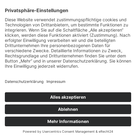
10-H-Regelung
AKW
alternative Medien
alternativenlose Politik
Angela Merkel
Aufarbeitung
Bargeld
Bayerischer Verdienstorden
Beleidigung
Bildung
Bundesrat
Corona
Covid
Diäten
EKD
Erneuerbare Energie
Franz Josef Strauß
Freiheit
Fukushima
GBW-Privatisierung
Grundrechtseinschränkung
Guter Frank
Iglu-Studie
Landtagswahl
Innenminister
Klimakrise
Koalitionen
Landtag
Landtagswahl
Massenmigration
in Bayern 2023
Lockdown
Politik
Meinungsfreiheit
Migration
Pisa-Studie
Präsenz
Schule
small modular
reactor
SMR
United4Rescue
Wahl-O-Mat
Windkraft
Zinsanstieg
Zitate
Copyright © 2026 Meinung und Wahrheit.
Impressum |
Datenschutz
|
Cookie-Einstellungen
Facebook-f
Twitter
Telegram