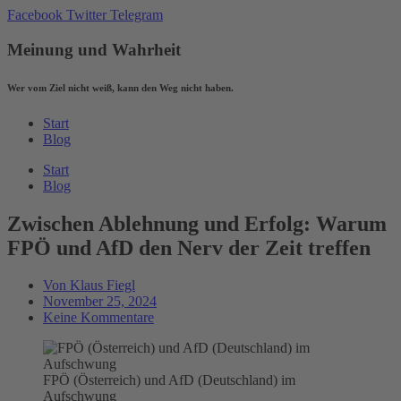
Zum
Facebook
Twitter
Telegram
Inhalt
wechseln
Meinung und Wahrheit
Wer vom Ziel nicht weiß, kann den Weg nicht haben.
Start
Blog
Start
Blog
Zwischen Ablehnung und Erfolg: Warum
FPÖ und AfD den Nerv der Zeit treffen
Von
Klaus Fiegl
November 25, 2024
Keine Kommentare
FPÖ (Österreich) und AfD (Deutschland) im
Aufschwung