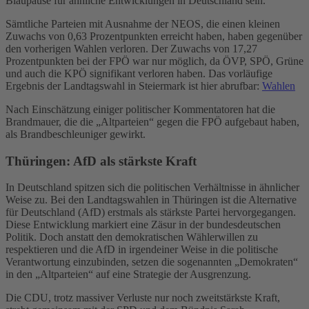
Blaupause für ähnliche Entwicklungen in Deutschland sein.
Sämtliche Parteien mit Ausnahme der NEOS, die einen kleinen
Zuwachs von 0,63 Prozentpunkten erreicht haben, haben gegenüber
den vorherigen Wahlen verloren. Der Zuwachs von 17,27
Prozentpunkten bei der FPÖ war nur möglich, da ÖVP, SPÖ, Grüne
und auch die KPÖ signifikant verloren haben. Das vorläufige
Ergebnis der Landtagswahl in Steiermark ist hier abrufbar:
Wahlen
Nach Einschätzung einiger politischer Kommentatoren hat die
Brandmauer, die die „Altparteien“ gegen die FPÖ aufgebaut haben,
als Brandbeschleuniger gewirkt.
Thüringen: AfD als stärkste Kraft
In Deutschland spitzen sich die politischen Verhältnisse in ähnlicher
Weise zu. Bei den Landtagswahlen in Thüringen ist die Alternative
für Deutschland (AfD) erstmals als stärkste Partei hervorgegangen.
Diese Entwicklung markiert eine Zäsur in der bundesdeutschen
Politik. Doch anstatt den demokratischen Wählerwillen zu
respektieren und die AfD in irgendeiner Weise in die politische
Verantwortung einzubinden, setzen die sogenannten „Demokraten“
in den „Altparteien“ auf eine Strategie der Ausgrenzung.
Die CDU, trotz massiver Verluste nur noch zweitstärkste Kraft,