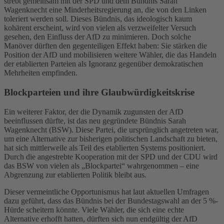
strebt gemeinsam mit der SPD und dem Bündnis Sarah
Wagenknecht eine Minderheitsregierung an, die von den Linken
toleriert werden soll. Dieses Bündnis, das ideologisch kaum
kohärent erscheint, wird von vielen als verzweifelter Versuch
gesehen, den Einfluss der AfD zu minimieren. Doch solche
Manöver dürften den gegenteiligen Effekt haben: Sie stärken die
Position der AfD und mobilisieren weitere Wähler, die das Handeln
der etablierten Parteien als Ignoranz gegenüber demokratischen
Mehrheiten empfinden.
Blockparteien und ihre Glaubwürdigkeitskrise
Ein weiterer Faktor, der die Dynamik zugunsten der AfD
beeinflussen dürfte, ist das neu gegründete Bündnis Sarah
Wagenknecht (BSW). Diese Partei, die ursprünglich angetreten war,
um eine Alternative zur bisherigen politischen Landschaft zu bieten,
hat sich mittlerweile als Teil des etablierten Systems positioniert.
Durch die angestrebte Kooperation mit der SPD und der CDU wird
das BSW von vielen als „Blockpartei“ wahrgenommen – eine
Abgrenzung zur etablierten Politik bleibt aus.
Dieser vermeintliche Opportunismus hat laut aktuellen Umfragen
dazu geführt, dass das Bündnis bei der Bundestagswahl an der 5 %-
Hürde scheitern könnte. Viele Wähler, die sich eine echte
Alternative erhofft hatten, dürften sich nun endgültig der AfD