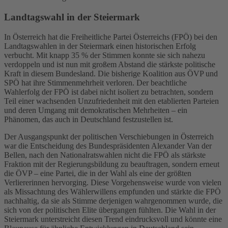
Landtagswahl in der Steiermark
In Österreich hat die Freiheitliche Partei Österreichs (FPÖ) bei den
Landtagswahlen in der Steiermark einen historischen Erfolg
verbucht. Mit knapp 35 % der Stimmen konnte sie sich nahezu
verdoppeln und ist nun mit großem Abstand die stärkste politische
Kraft in diesem Bundesland. Die bisherige Koalition aus ÖVP und
SPÖ hat ihre Stimmenmehrheit verloren. Der beachtliche
Wahlerfolg der FPÖ ist dabei nicht isoliert zu betrachten, sondern
Teil einer wachsenden Unzufriedenheit mit den etablierten Parteien
und deren Umgang mit demokratischen Mehrheiten – ein
Phänomen, das auch in Deutschland festzustellen ist.
Der Ausgangspunkt der politischen Verschiebungen in Österreich
war die Entscheidung des Bundespräsidenten Alexander Van der
Bellen, nach den Nationalratswahlen nicht die FPÖ als stärkste
Fraktion mit der Regierungsbildung zu beauftragen, sondern erneut
die ÖVP – eine Partei, die in der Wahl als eine der größten
Verliererinnen hervorging. Diese Vorgehensweise wurde von vielen
als Missachtung des Wählerwillens empfunden und stärkte die FPÖ
nachhaltig, da sie als Stimme derjenigen wahrgenommen wurde, die
sich von der politischen Elite übergangen fühlten. Die Wahl in der
Steiermark unterstreicht diesen Trend eindrucksvoll und könnte eine