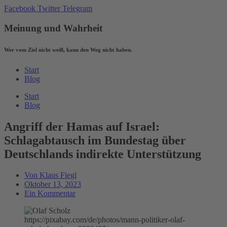
Zum
Facebook
Twitter
Telegram
Inhalt
wechseln
Meinung und Wahrheit
Wer vom Ziel nicht weiß, kann den Weg nicht haben.
Start
Blog
Start
Blog
Angriff der Hamas auf Israel:
Schlagabtausch im Bundestag über
Deutschlands indirekte Unterstützung
Von
Klaus Fiegl
Oktober 13, 2023
Ein Kommentar
https://pixabay.com/de/photos/mann-politiker-olaf-