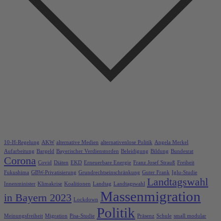
10-H-Regelung
AKW
alternative Medien
alternativenlose Politik
Angela Merkel
Aufarbeitung
Bargeld
Bayerischer Verdienstorden
Beleidigung
Bildung
Bundesrat
Corona
Covid
Diäten
EKD
Erneuerbare Energie
Franz Josef Strauß
Freiheit
Fukushima
GBW-Privatisierung
Grundrechtseinschränkung
Guter Frank
Iglu-Studie
Landtagswahl
Innenminister
Klimakrise
Koalitionen
Landtag
Landtagswahl
Massenmigration
in Bayern 2023
Lockdown
Politik
Meinungsfreiheit
Migration
Pisa-Studie
Präsenz
Schule
small modular