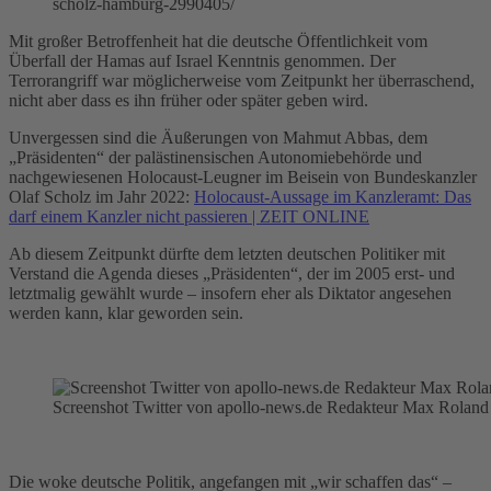
scholz-hamburg-2990405/
Mit großer Betroffenheit hat die deutsche Öffentlichkeit vom
Überfall der Hamas auf Israel Kenntnis genommen. Der
Terrorangriff war möglicherweise vom Zeitpunkt her überraschend,
nicht aber dass es ihn früher oder später geben wird.
Unvergessen sind die Äußerungen von Mahmut Abbas, dem
„Präsidenten“ der palästinensischen Autonomiebehörde und
nachgewiesenen Holocaust-Leugner im Beisein von Bundeskanzler
Olaf Scholz im Jahr 2022:
Holocaust-Aussage im Kanzleramt: Das
darf einem Kanzler nicht passieren | ZEIT ONLINE
Ab diesem Zeitpunkt dürfte dem letzten deutschen Politiker mit
Verstand die Agenda dieses „Präsidenten“, der im 2005 erst- und
letztmalig gewählt wurde – insofern eher als Diktator angesehen
werden kann, klar geworden sein.
Screenshot Twitter von apollo-news.de Redakteur Max Roland
Die woke deutsche Politik, angefangen mit „wir schaffen das“ –