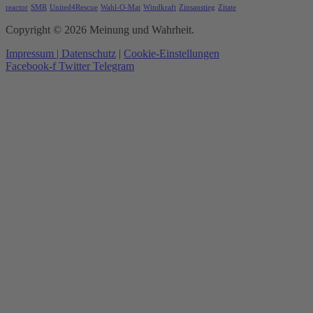
reactor
SMR
United4Rescue
Wahl-O-Mat
Windkraft
Zinsanstieg
Zitate
Copyright © 2026 Meinung und Wahrheit.
Impressum |
Datenschutz
|
Cookie-Einstellungen
Facebook-f
Twitter
Telegram