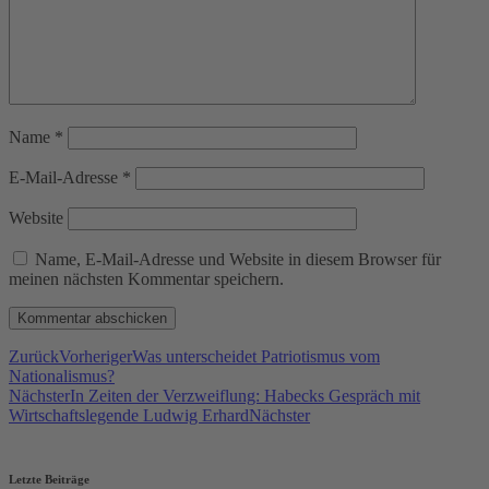
Name
*
E-Mail-Adresse
*
Website
Name, E-Mail-Adresse und Website in diesem Browser für
meinen nächsten Kommentar speichern.
Zurück
Vorheriger
Was unterscheidet Patriotismus vom
Nationalismus?
Nächster
In Zeiten der Verzweiflung: Habecks Gespräch mit
Wirtschaftslegende Ludwig Erhard
Nächster
Letzte Beiträge