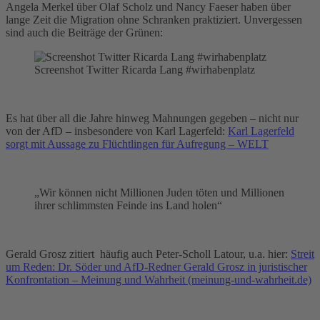
Angela Merkel über Olaf Scholz und Nancy Faeser haben über
lange Zeit die Migration ohne Schranken praktiziert. Unvergessen
sind auch die Beiträge der Grünen:
Screenshot Twitter Ricarda Lang #wirhabenplatz
Es hat über all die Jahre hinweg Mahnungen gegeben – nicht nur
von der AfD – insbesondere von Karl Lagerfeld:
Karl Lagerfeld
sorgt mit Aussage zu Flüchtlingen für Aufregung – WELT
„Wir können nicht Millionen Juden töten und Millionen
ihrer schlimmsten Feinde ins Land holen“
Gerald Grosz zitiert häufig auch Peter-Scholl Latour, u.a. hier:
Streit
um Reden: Dr. Söder und AfD-Redner Gerald Grosz in juristischer
Konfrontation – Meinung und Wahrheit (meinung-und-wahrheit.de)