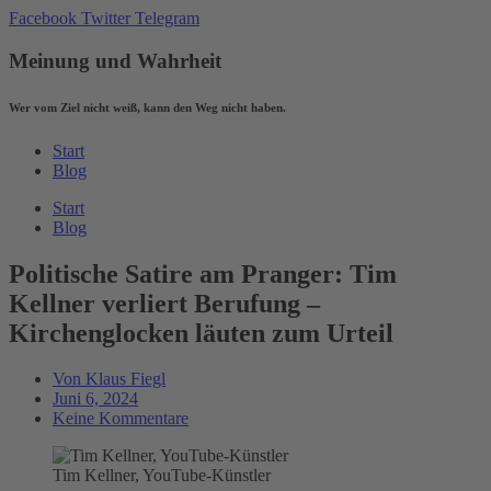
Zum
Facebook
Twitter
Telegram
Inhalt
wechseln
Meinung und Wahrheit
Wer vom Ziel nicht weiß, kann den Weg nicht haben.
Start
Blog
Start
Blog
Politische Satire am Pranger: Tim
Kellner verliert Berufung –
Kirchenglocken läuten zum Urteil
Von
Klaus Fiegl
Juni 6, 2024
Keine Kommentare
Tim Kellner, YouTube-Künstler