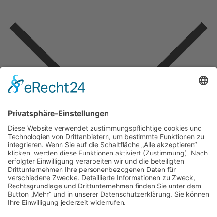
10-H-Regelung
AKW
alternative Medien
alternativenlose Politik
Angela Merkel
Aufarbeitung
Bargeld
Bayerischer Verdienstorden
Beleidigung
Bildung
Bundesrat
Corona
Covid
Diäten
EKD
Erneuerbare Energie
Franz Josef Strauß
Freiheit
Fukushima
GBW-Privatisierung
Grundrechtseinschränkung
Guter Frank
Iglu-Studie