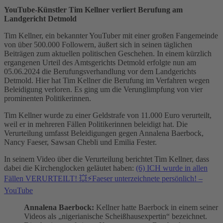
YouTube-Künstler Tim Kellner verliert Berufung am
Landgericht Detmold
Tim Kellner, ein bekannter YouTuber mit einer großen Fangemeinde
von über 500.000 Followern, äußert sich in seinen täglichen
Beiträgen zum aktuellen politischen Geschehen. In einem kürzlich
ergangenen Urteil des Amtsgerichts Detmold erfolgte nun am
05.06.2024 die Berufungsverhandlung vor dem Landgerichts
Detmold. Hier hat Tim Kellner die Berufung im Verfahren wegen
Beleidigung verloren. Es ging um die Verunglimpfung von vier
prominenten Politikerinnen.
Tim Kellner wurde zu einer Geldstrafe von 11.000 Euro verurteilt,
weil er in mehreren Fällen Politikerinnen beleidigt hat. Die
Verurteilung umfasst Beleidigungen gegen Annalena Baerbock,
Nancy Faeser, Sawsan Chebli und Emilia Fester.
In seinem Video über die Verurteilung berichtet Tim Kellner, dass
dabei die Kirchenglocken geläutet haben:
(6) ICH wurde in allen
Fällen VERURTEILT! 💥⚡️Faeser unterzeichnete persönlich! –
YouTube
Annalena Baerbock:
Kellner hatte Baerbock in einem seiner
Videos als „nigerianische Scheißhausexpertin“ bezeichnet.