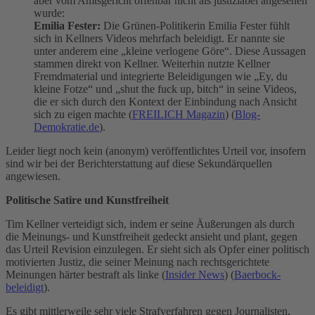
aber vom Amtsgericht offenbar nicht als justiziabel angesehen
wurde:
Emilia Fester:
Die Grünen-Politikerin Emilia Fester fühlt
sich in Kellners Videos mehrfach beleidigt. Er nannte sie
unter anderem eine „kleine verlogene Göre“. Diese Aussagen
stammen direkt von Kellner. Weiterhin nutzte Kellner
Fremdmaterial und integrierte Beleidigungen wie „Ey, du
kleine Fotze“ und „shut the fuck up, bitch“ in seine Videos,
die er sich durch den Kontext der Einbindung nach Ansicht
sich zu eigen machte​
(
FREILICH Magazin
)
(
Blog-
Demokratie.de
)
​.
Leider liegt noch kein (anonym) veröffentlichtes Urteil vor, insofern
sind wir bei der Berichterstattung auf diese Sekundärquellen
angewiesen.
Politische Satire und Kunstfreiheit
Tim Kellner verteidigt sich, indem er seine Äußerungen als durch
die Meinungs- und Kunstfreiheit gedeckt ansieht und plant, gegen
das Urteil Revision einzulegen. Er sieht sich als Opfer einer politisch
motivierten Justiz, die seiner Meinung nach rechtsgerichtete
Meinungen härter bestraft als linke​​​
(
Insider News
)
(
Baerbock-
beleidigt
)
​.
Es gibt mittlerweile sehr viele Strafverfahren gegen Journalisten,