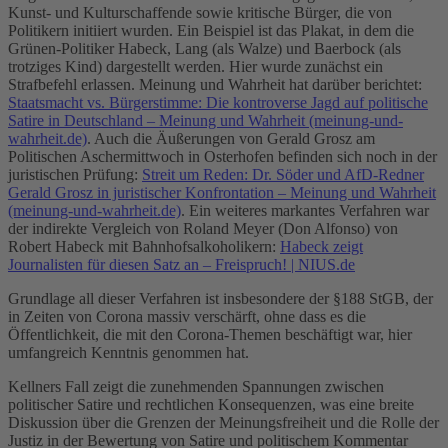
Kunst- und Kulturschaffende sowie kritische Bürger, die von
Politikern initiiert wurden. Ein Beispiel ist das Plakat, in dem die
Grünen-Politiker Habeck, Lang (als Walze) und Baerbock (als
trotziges Kind) dargestellt werden. Hier wurde zunächst ein
Strafbefehl erlassen. Meinung und Wahrheit hat darüber berichtet:
Staatsmacht vs. Bürgerstimme: Die kontroverse Jagd auf politische
Satire in Deutschland – Meinung und Wahrheit (meinung-und-
wahrheit.de)
. Auch die Äußerungen von Gerald Grosz am
Politischen Aschermittwoch in Osterhofen befinden sich noch in der
juristischen Prüfung:
Streit um Reden: Dr. Söder und AfD-Redner
Gerald Grosz in juristischer Konfrontation – Meinung und Wahrheit
(meinung-und-wahrheit.de)
. Ein weiteres markantes Verfahren war
der indirekte Vergleich von Roland Meyer (Don Alfonso) von
Robert Habeck mit Bahnhofsalkoholikern:
Habeck zeigt
Journalisten für diesen Satz an – Freispruch! | NIUS.de
Grundlage all dieser Verfahren ist insbesondere der §188 StGB, der
in Zeiten von Corona massiv verschärft, ohne dass es die
Öffentlichkeit, die mit den Corona-Themen beschäftigt war, hier
umfangreich Kenntnis genommen hat.
Kellners Fall zeigt die zunehmenden Spannungen zwischen
politischer Satire und rechtlichen Konsequenzen, was eine breite
Diskussion über die Grenzen der Meinungsfreiheit und die Rolle der
Justiz in der Bewertung von Satire und politischem Kommentar