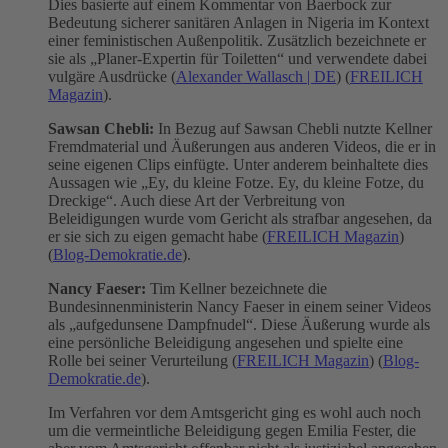
Dies basierte auf einem Kommentar von Baerbock zur
Bedeutung sicherer sanitären Anlagen in Nigeria im Kontext
einer feministischen Außenpolitik. Zusätzlich bezeichnete er
sie als „Planer-Expertin für Toiletten“ und verwendete dabei
vulgäre Ausdrücke​
(
Alexander Wallasch | DE
)
(
FREILICH
Magazin
)
​.
Sawsan Chebli:
In Bezug auf Sawsan Chebli nutzte Kellner
Fremdmaterial und Äußerungen aus anderen Videos, die er in
seine eigenen Clips einfügte. Unter anderem beinhaltete dies
Aussagen wie „Ey, du kleine Fotze. Ey, du kleine Fotze, du
Dreckige“. Auch diese Art der Verbreitung von
Beleidigungen wurde vom Gericht als strafbar angesehen, da
er sie sich zu eigen gemacht habe​
(
FREILICH Magazin
)
(
Blog-Demokratie.de
)
​.
Nancy Faeser:
Tim Kellner bezeichnete die
Bundesinnenministerin Nancy Faeser in einem seiner Videos
als „aufgedunsene Dampfnudel“. Diese Äußerung wurde als
eine persönliche Beleidigung angesehen und spielte eine
Rolle bei seiner Verurteilung​
(
FREILICH Magazin
)
(
Blog-
Demokratie.de
)
​.
Im Verfahren vor dem Amtsgericht ging es wohl auch noch
um die vermeintliche Beleidigung gegen Emilia Fester, die